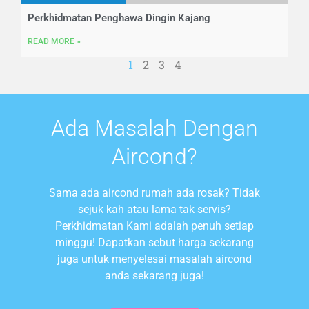
Perkhidmatan Penghawa Dingin Kajang
READ MORE »
1
2
3
4
Ada Masalah Dengan
Aircond?
Sama ada aircond rumah ada rosak? Tidak
sejuk kah atau lama tak servis?
Perkhidmatan Kami adalah penuh setiap
minggu! Dapatkan sebut harga sekarang
juga untuk menyelesai masalah aircond
anda sekarang juga!